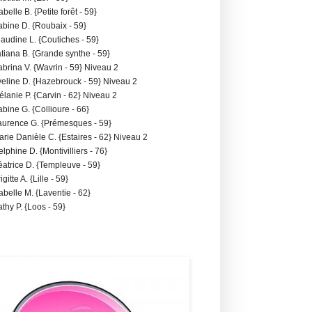
sabelle B. {Petite forêt - 59}
abine D. {Roubaix - 59}
laudine L. {Coutiches - 59}
atiana B. {Grande synthe - 59}
abrina V. {Wavrin - 59} Niveau 2
veline D. {Hazebrouck - 59} Niveau 2
élanie P. {Carvin - 62} Niveau 2
abine G. {Collioure - 66}
aurence G. {Prémesques - 59}
arie Danièle C. {Estaires - 62} Niveau 2
elphine D. {Montivilliers - 76}
éatrice D. {Templeuve - 59}
igitte A. {Lille - 59}
sabelle M. {Laventie - 62}
athy P. {Loos - 59}