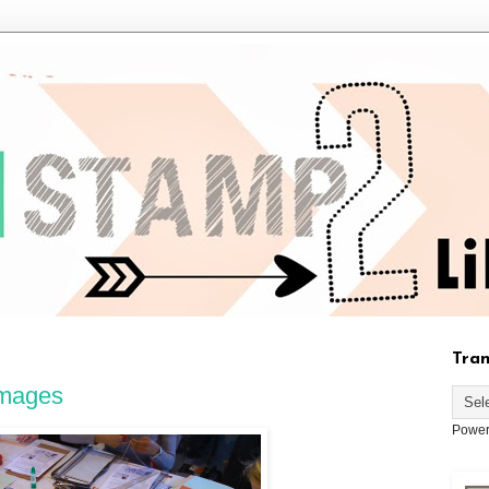
Tran
images
Power