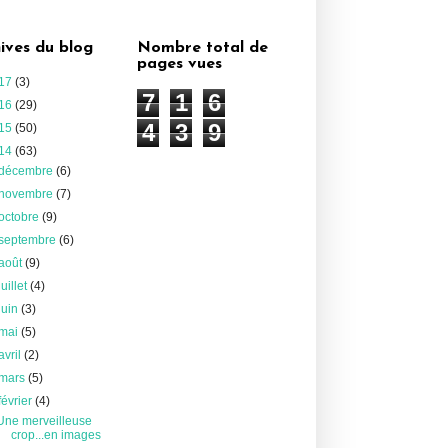
ives du blog
Nombre total de
pages vues
17
(3)
7
1
6
16
(29)
4
3
9
15
(50)
14
(63)
décembre
(6)
novembre
(7)
octobre
(9)
septembre
(6)
août
(9)
juillet
(4)
juin
(3)
mai
(5)
avril
(2)
mars
(5)
février
(4)
Une merveilleuse
crop...en images