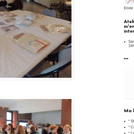
Envie
Atel
m'en
inte
Sam
16h
***
Ma 
* S
* C
* L