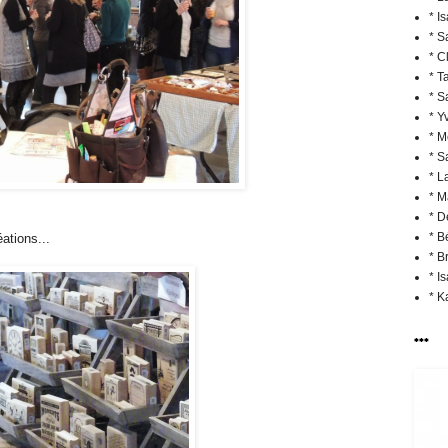
* I
* S
* C
* T
* S
* Y
* M
* S
* L
* M
* D
* B
ations...
* Br
* I
* K
***