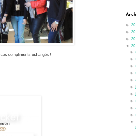
Arch
►
20
►
20
►
20
▼
20
►
us ces compliments échangés !
►
►
►
►
►
►
►
►
►
▼