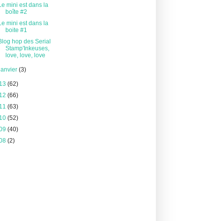
Le mini est dans la
boîte #2
Le mini est dans la
boite #1
Blog hop des Serial
Stamp'Inkeuses,
love, love, love
janvier
(3)
13
(62)
12
(66)
11
(63)
10
(52)
09
(40)
08
(2)