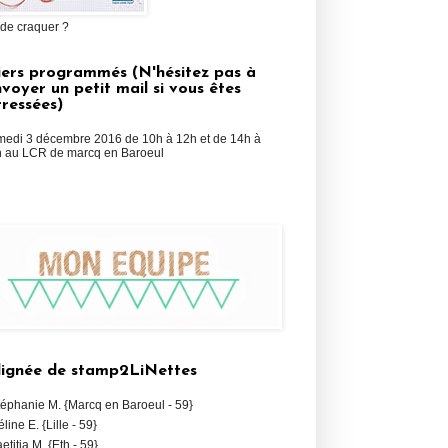
 de craquer ?
iers programmés (N'hésitez pas à
voyer un petit mail si vous êtes
rressées)
edi 3 décembre 2016 de 10h à 12h et de 14h à
 au LCR de marcq en Baroeul
lignée de stamp2LiNettes
téphanie M. {Marcq en Baroeul - 59}
éline E. {Lille - 59}
aetitia M. {Eth - 59}