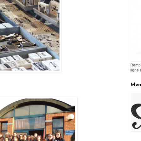
Rempl
ligne 
Mem